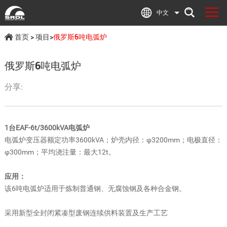
中文
首页
>
项目
>
俄罗斯6吨电弧炉
俄罗斯6吨电弧炉
分享:
1台EAF-6t/3600kVA电弧炉
电弧炉变压器额定功率3600kVA；炉壳内径：φ3200mm；电极直径：
φ300mm；平均浇注量：最大12t。
应用：
该6吨电弧炉适用于炼制普通钢、无腐蚀钢及各种合金钢。
采用新型全封闭紧凑型废钢连续供料装置及生产工艺