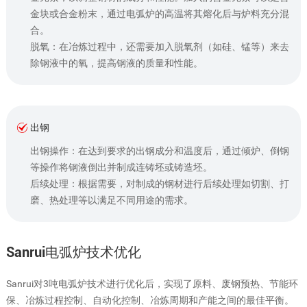
金块或合金粉末，通过电弧炉的高温将其熔化后与炉料充分混
合。
脱氧：在冶炼过程中，还需要加入脱氧剂（如硅、锰等）来去
除钢液中的氧，提高钢液的质量和性能。
出钢
出钢操作：在达到要求的出钢成分和温度后，通过倾炉、倒钢
等操作将钢液倒出并制成连铸坯或铸造坯。
后续处理：根据需要，对制成的钢材进行后续处理如切割、打
磨、热处理等以满足不同用途的需求。
Sanrui电弧炉技术优化
Sanrui对3吨电弧炉技术进行优化后，实现了原料、废钢预热、节能环
保、冶炼过程控制、自动化控制、冶炼周期和产能之间的最佳平衡。