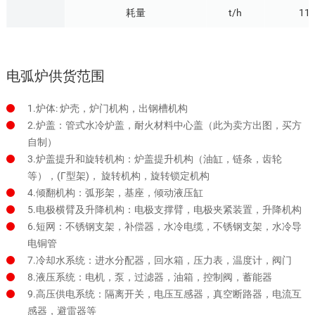
耗量
t/h
110
电弧炉供货范围
1.炉体: 炉壳，炉门机构，出钢槽机构
2.炉盖：管式水冷炉盖，耐火材料中心盖（此为卖方出图，买方
自制）
3.炉盖提升和旋转机构：炉盖提升机构（油缸，链条，齿轮
等），(Γ型架)， 旋转机构，旋转锁定机构
4.倾翻机构：弧形架，基座，倾动液压缸
5.电极横臂及升降机构：电极支撑臂，电极夹紧装置，升降机构
6.短网：不锈钢支架，补偿器，水冷电缆，不锈钢支架，水冷导
电铜管
7.冷却水系统：进水分配器，回水箱，压力表，温度计，阀门
8.液压系统：电机，泵，过滤器，油箱，控制阀，蓄能器
9.高压供电系统：隔离开关，电压互感器，真空断路器，电流互
感器，避雷器等