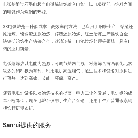
电弧炉通过石墨电极向电弧炼钢炉输入电能，以电极端部与炉料之间
的电弧作为炼钢的热源。
SR电弧炉是一种低成本、高效率的方法，已应用于钢铁生产、钴渣还
原冶炼、镍铜渣还原冶炼、锌渣还原冶炼、红土冶炼生产镍铁合金，
铬铁矿冶炼生产铬铁合金，钛渣冶炼，电池垃圾处理等领域，具有广
阔的应用前景。
电弧熔炼炉以电能为热源，可调节炉内气氛，对熔炼含有易氧化元素
较多的钢种极为有利。利用电炉高温烟气，通过技术和设备对原料进
行预热，达到高效、节能、环保、高产。
随着电弧炉设备以及冶炼技术的提高，电力工业的发展，电炉钢的成
本不断降低，现在电炉不仅用于生产合金钢，还用于生产普通碳素钢
和铁精矿球团矿。
Sanrui提供的服务