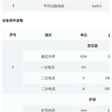
7
平均冶炼电耗
kwh/t
设备部件参数
序号
项目
单位
参
变压器
额定功率
KVA
32
1
一次电压
KV
1
二次电压
V
240
二次电流
A
100-
炉
体
‌炉壳内径
mm
27