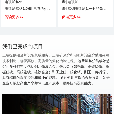
电弧炉炼钢
5吨电弧炉
电弧炉炼钢是利用电弧的热效应加热炉料进行熔化的炼钢方法。
5吨炼钢电弧炉是一种特殊用途以电弧为热源，以废钢（铁）为原料，生产普通钢、优质碳素钢、合金钢、不锈钢的设备。
阅读更多 >>
阅读更多 >>
我们已完成的项目
三瑞提供冶金炉设备集成服务。三瑞矿热炉和电弧炉冶金炉采用尖端
技术制造，确保高效、高质量的熔化冶炼过程。
这些熔炼炉能够冶炼
熔化多种材料，包括钢、铁及合金、铁合金（如钨铁、高碳锰铁、高
碳硅铁、高碳铬铁、镍铁合金）和工业硅、碳化钙、刚玉、黄磷等，
具有精确的温度控制和最小的能耗。
通过使用三瑞冶金炉设备，冶金
企业可以提高生产率并降低生产成本，最终提高盈利能力。