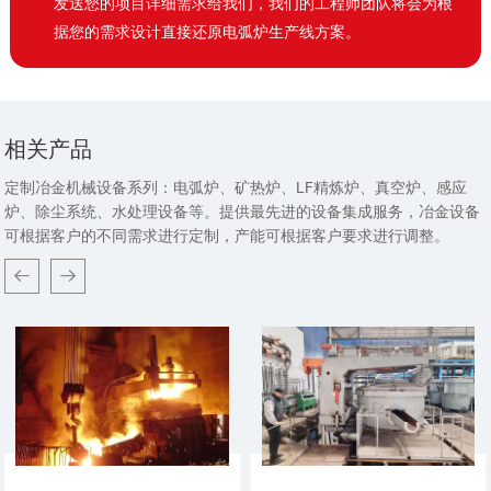
发送您的项目详细需求给我们，我们的工程师团队将会为根
据您的需求设计直接还原电弧炉生产线方案。
相关产品
定制冶金机械设备系列：电弧炉、矿热炉、LF精炼炉、真空炉、感应
炉、除尘系统、水处理设备等。提供最先进的设备集成服务，冶金设备
可根据客户的不同需求进行定制，产能可根据客户要求进行调整。