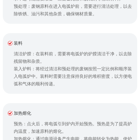
预处理：废钢原料在进入电弧炉前，需要进行清洁处理，以去
除铁锈、油污和其他杂质，确保钢材质量。
装料
清洁炉膛：在装料前，需要将电弧炉的炉膛清洁干净，以去除
残留物和杂质。
装入炉料：将经过清洁和预处理的废钢按照一定比例和顺序装
入电弧炉中。装料时需要注意保持良好的堆积密度，以方便电
弧和气体的顺利传递。
加热熔化
预热：点火后，将电弧引到炉内开始预热。预热是为了提高炉
内温度，加速原料的熔化。
加热熔化：通过电源设备产生电能，将电能转化为热能，使炉