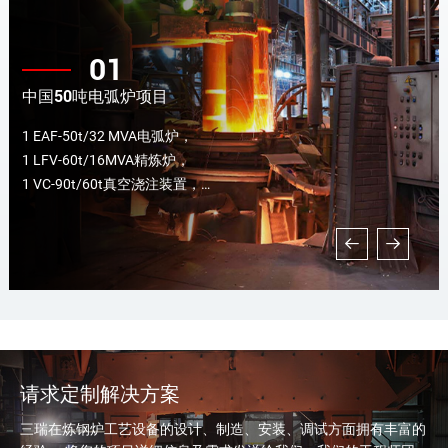
01
中国50吨电弧炉项目
1 EAF-50t/32 MVA电弧炉，
1 LFV-60t/16MVA精炼炉，
1 VC-90t/60t真空浇注装置，
2套全自动合金加料系统，
1套120000Nm3/h除尘系统...
请求定制解决方案
三瑞在炼钢炉工艺设备的设计、制造、安装、调试方面拥有丰富的