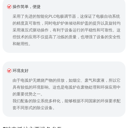
操作简单，便捷
采用了先进的智能化PLC电极调节器，这保证了电极自动系统
的精度及可靠性，同时电炉炉体倾动和炉盖的提升以及旋转均
采用液压式驱动操作，有利于设备运行的平稳性和可靠性。这
些技术的应用不仅提高了冶炼的质量，也增强了设备的安全性
和耐用性。
环境友好
由于电弧炉无燃烧产物的排放，如烟尘、废气和废液，所以它
具有较低的环境影响。这也是电弧炉在废物处理和环保应用中
的重要优势之一。
我们配备的除尘系统多样化，能够根据不同国家的环保要求配
套不同形式的除尘设备。