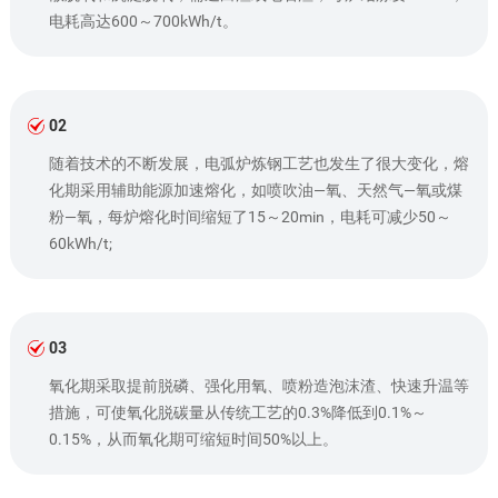
电耗高达600～700kWh/t。
02
随着技术的不断发展，电弧炉炼钢工艺也发生了很大变化，熔
化期采用辅助能源加速熔化，如喷吹油—氧、天然气—氧或煤
粉—氧，每炉熔化时间缩短了15～20min，电耗可减少50～
60kWh/t;
03
氧化期采取提前脱磷、强化用氧、喷粉造泡沫渣、快速升温等
措施，可使氧化脱碳量从传统工艺的0.3%降低到0.1%～
0.15%，从而氧化期可缩短时间50%以上。