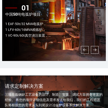
01
中国50吨电弧炉项目
1 EAF-50t/32 MVA电弧炉，
1 LFV-60t/16MVA精炼炉，
1 VC-90t/60t真空浇注装置，
2套全自动合金加料系统，
1套120000Nm3/h除尘系统...
请求定制解决方案
三瑞在炼钢炉工艺设备的设计、制造、安装、调试方面拥有丰富的
经验。 将您的项目详细信息及需求发送给我们，我们的工程师团
队将根据您的需求从头到尾设计冶金炉设备系统解决方案。