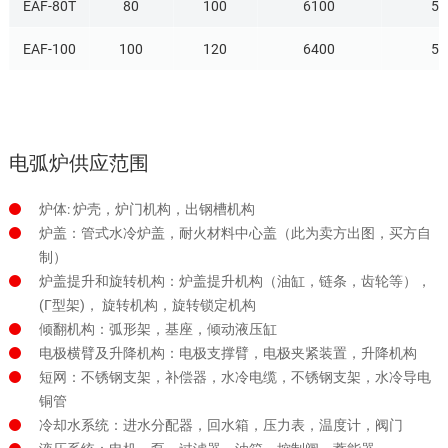
EAF-80T
80
100
6100
50
EAF-100
100
120
6400
55
电弧炉供应范围
炉体: 炉壳，炉门机构，出钢槽机构
炉盖：管式水冷炉盖，耐火材料中心盖（此为卖方出图，买方自
制）
炉盖提升和旋转机构：炉盖提升机构（油缸，链条，齿轮等），
(Γ型架)， 旋转机构，旋转锁定机构
倾翻机构：弧形架，基座，倾动液压缸
电极横臂及升降机构：电极支撑臂，电极夹紧装置，升降机构
短网：不锈钢支架，补偿器，水冷电缆，不锈钢支架，水冷导电
铜管
冷却水系统：进水分配器，回水箱，压力表，温度计，阀门