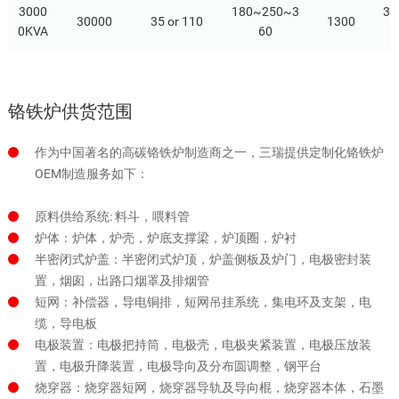
3000
180~250~3
33
30000
35 or 110
1300
0KVA
60
铬铁炉供货范围
作为中国著名的高碳铬铁炉制造商之一，三瑞提供定制化铬铁炉
OEM制造服务如下：
原料供给系统: 料斗，喂料管
炉体：炉体，炉壳，炉底支撑梁，炉顶圈，炉衬
半密闭式炉盖：半密闭式炉顶，炉盖侧板及炉门，电极密封装
置，烟囱，出路口烟罩及排烟管
短网：补偿器，导电铜排，短网吊挂系统，集电环及支架，电
缆，导电板
电极装置：电极把持筒，电极壳，电极夹紧装置，电极压放装
置，电极升降装置，电极导向及分布圆调整，钢平台
烧穿器：烧穿器短网，烧穿器导轨及导向棍，烧穿器本体，石墨