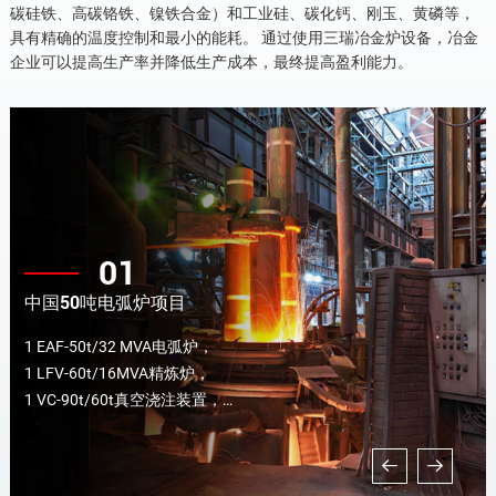
碳硅铁、高碳铬铁、镍铁合金）和工业硅、碳化钙、刚玉、黄磷等，
具有精确的温度控制和最小的能耗。
通过使用三瑞冶金炉设备，冶金
企业可以提高生产率并降低生产成本，最终提高盈利能力。
01
中国50吨电弧炉项目
1 EAF-50t/32 MVA电弧炉，
1 LFV-60t/16MVA精炼炉，
1 VC-90t/60t真空浇注装置，
2套全自动合金加料系统，
1套120000Nm3/h除尘系统...