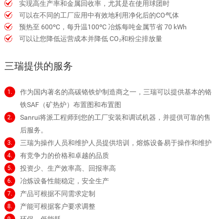
实现高生产率和金属回收率，尤其是在使用球团时
可以在不同的工厂应用中有效地利用净化后的CO气体
预热至 600ºC，每升温100ºC 冶炼每吨金属节省 70 kWh
可以让您降低运营成本并降低 CO₂和粉尘排放量
三瑞提供的服务
作为国内著名的高碳铬铁炉制造商之一，三瑞可以提供基本的铬
1.
铁SAF（矿热炉）布置图和布置图
Sanrui将派工程师到您的工厂安装和调试机器，并提供可靠的售
2.
后服务。
三瑞为操作人员和维护人员提供培训，熔炼设备易于操作和维护
3.
有竞争力的价格和卓越的品质
4.
投资少、生产效率高、回报率高
5.
冶炼设备性能稳定，安全生产
6.
产品可根据不同需求定制
7.
产能可根据客户要求调整
8.
环保、低能耗
9.