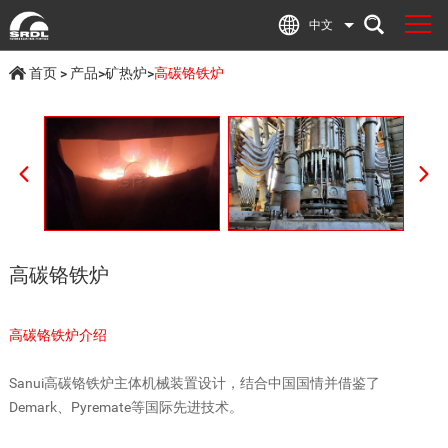
中文
首页
>
产品
>
矿热炉
>
高碳铬铁炉
高碳铬铁炉
高碳铬铁炉介绍
Sanui高碳铬铁炉主体机械装置设计，结合中国国情并借鉴了
Demark、Pyremate等国际先进技术。