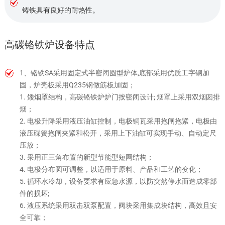
铸铁具有良好的耐热性。
高碳铬铁炉设备特点
1、铬铁SA采用固定式半密闭圆型炉体,底部采用优质工字钢加
固，炉壳板采用Q235钢做筋板加固；
1. 矮烟罩结构，高碳铬铁炉炉门按密闭设计; 烟罩上采用双烟囱排
烟；
2. 电极升降采用液压油缸控制，电极铜瓦采用抱闸抱紧，电极由
液压碟簧抱闸夹紧和松开，采用上下油缸可实现手动、自动定尺
压放；
3. 采用正三角布置的新型节能型短网结构；
4. 电极分布圆可调整，以适用于原料、产品和工艺的变化；
5. 循环水冷却，设备要求有应急水源，以防突然停水而造成零部
件的损坏;
6. 液压系统采用双击双泵配置，阀块采用集成块结构，高效且安
全可靠；