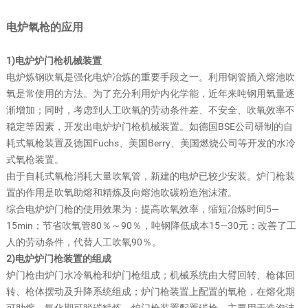
电炉氧枪的应用
1)电炉炉门枪机械装置
电炉炼钢吹氧是强化电炉冶炼的重要手段之一。利用钢管插入熔池吹
氧是常使用的方法。为了充分利用炉内化学能，近年来吨钢用氧量逐
渐增加；同时，考虑到人工吹氧的劳动条件差、不安全、吹氧效率不
稳定等因素，开发出电炉炉门枪机械装置。如德国BSE公司研制的自
耗式氧枪装置及德国Fuchs、美国Berry、美国燃烧公司等开发的水冷
式氧枪装置。
由于自耗式氧枪消耗大量吹氧管，新建的电炉已较少安装。炉门枪装
置的作用是吹氧助熔和精炼及向熔池吹碳粉造泡沫渣。
综合电炉炉门枪的使用效果为：提高吹氧效率，缩短冶炼时间5—
15min；节省吹氧管80％～90％，吨钢降低成本15—30元；改善了工
人的劳动条件，代替人工吹氧90％。
2)电炉炉门枪装置的组成
炉门枪由炉门水冷氧枪和炉门枪组成；机械系统由大臂回转、枪体回
转、枪体摆动及升降系统组成；炉门枪装置上配置的氧枪，在熔化期