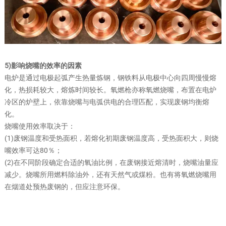
5)影响烧嘴的效率的因素
电炉是通过电极起弧产生热量炼钢，钢铁料从电极中心向四周慢慢熔
化，热损耗较大，熔炼时间较长。氧燃枪亦称氧燃烧嘴，布置在电炉
冷区的炉壁上，依靠烧嘴与电弧供电的合理匹配，实现废钢均衡熔
化。
烧嘴使用效率取决于：
(1)废钢温度和受热面积，若熔化初期废钢温度高，受热面积大，则烧
嘴效率可达80％；
(2)在不同阶段确定合适的氧油比例，在废钢接近熔清时，烧嘴油量应
减少。烧嘴所用燃料除油外，还有天然气或煤粉。也有将氧燃烧嘴用
在烟道处预热废钢的，但应注意环保。