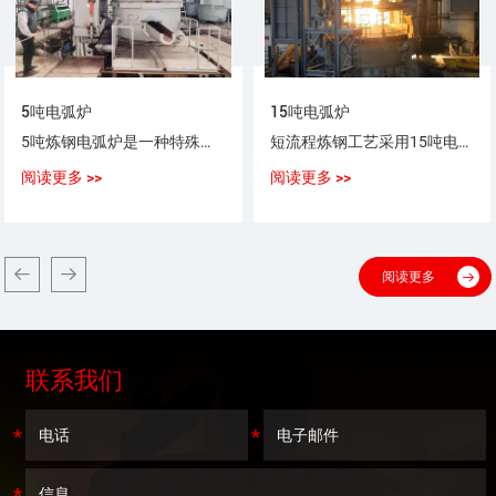
5吨电弧炉
15吨电弧炉
5吨炼钢电弧炉是一种特殊用途以电弧为热源，以废钢（铁）为原料，生产普通钢、优质碳素钢、合金钢、不锈钢的设备。
短流程炼钢工艺采用15吨电弧炉，采用100%废钢或废钢+铁水（生铁），或废钢+海绵铁（DRI）作为炼钢原料。
阅读更多 >>
阅读更多 >>
阅读更多
联系我们