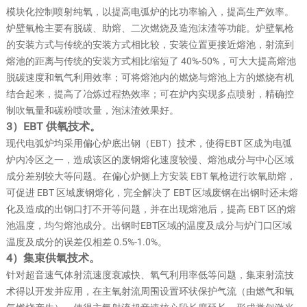
模块化控制喷射纯氧，以提高电弧炉的比功率输入，提高生产效率。
炉壁氧枪主要有脱碳、助熔、二次燃烧及造泡沫渣等功能。炉壁氧枪
的安装方式与传统的安装方式相比较，安装位置更接近熔池，射流到
熔池的距离与传统的安装方式相比缩短了 40%-50%，可大大提高熔池
脱碳速度和氧气利用效率；可将熔池内的燃烧与熔池上方的燃烧有机
结合起来，提高了冶炼过程热效率；可在炉内实现多点喷射，精确控
制吹氧量和碳粉喷吹量，泡沫渣效果好。
3）EBT 供氧技术。
现代电弧炉均采用偏心炉底出钢（EBT）技术，使得EBT 区成为电弧
炉内冷区之一，造成该区的废钢熔化速度较慢、熔池成分与中心区域
成分差别较大等问题。在偏心炉侧上方安装 EBT 氧枪进行吹氧助熔，
可促进 EBT 区域废钢熔化，完全解决了 EBT 区域废钢在出钢时还未熔
化及造成的出钢口打不开等问题，并在出现熔池后，提高 EBT 区的熔
池温度，均匀熔池成分。出钢时EBT区域的温度及成分与炉门口区域
温度及成分的误差仅相差 0.5%-1.0%。
4）集束供氧技术。
针对超音速气体射流速度衰减快、氧气利用率低等问题，集束射流技
术得以开发并应用，在主氧射流周围设置环状保护气流（由燃气和氧