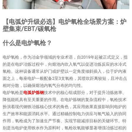
【电弧炉升级必选】电炉氧枪全场景方案：炉
壁集束/EBT/碳氧枪
什么是电炉氧枪？
电炉氧枪，作为冶金学领域的专业术语，自2019年起被正式定义，指
的是在电炉冶炼过程中，向熔池内吹入氧气以促进冶炼反应的水冷式
氧枪。这种设备通常从炉门或炉壁以一定角度倾斜插入，位于炉内液
面之上，每座电炉一般配备2至3支氧枪，其喷吹距离较短，且冲击点
相对分散，以确保熔池内氧气分布的均匀性。
电炉氧枪是
电弧炉炼钢
技术中的核心组成部分，对于提升冶炼效率、
降低能耗具有至关重要的作用。在电炉炼钢的复杂流程中，氧枪技术
扮演着现代钢铁冶炼核心技术的角色，其应用效果直接影响到电炉的
生产效率和能源消耗水平。通过精确控制电力供应与氧气输入的协同
作用，氧枪成为了加速生产节奏、实现节能减排目标的关键环节。特
别是当电炉使用铁水作为原料时，氧枪吹氧能够显著增强冶炼过程的