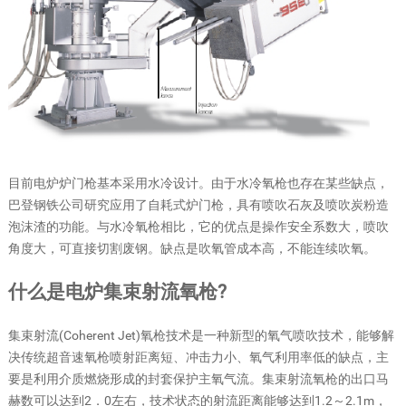
目前电炉炉门枪基本采用水冷设计。由于水冷氧枪也存在某些缺点，
巴登钢铁公司研究应用了自耗式炉门枪，具有喷吹石灰及喷吹炭粉造
泡沫渣的功能。与水冷氧枪相比，它的优点是操作安全系数大，喷吹
角度大，可直接切割废钢。缺点是吹氧管成本高，不能连续吹氧。
什么是电炉集束射流氧枪?
集束射流(Coherent Jet)氧枪技术是一种新型的氧气喷吹技术，能够解
决传统超音速氧枪喷射距离短、冲击力小、氧气利用率低的缺点，主
要是利用介质燃烧形成的封套保护主氧气流。集束射流氧枪的出口马
赫数可以达到2．0左右，技术状态的射流距离能够达到1.2～2.1m，