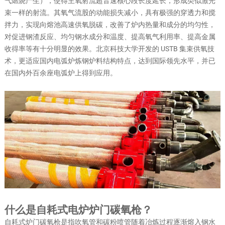
气燃烧产生），使得主氧射流超音速核心段长度延长，形成类似激光
束一样的射流。其氧气流股的动能损失减小，具有极强的穿透力和搅
拌力，实现向熔池高速供氧脱碳，改善了炉内热量和成分的均匀性，
对促进钢渣反应、均匀钢水成分和温度、提高氧气利用率、提高金属
收得率等有十分明显的效果。北京科技大学开发的 USTB 集束供氧技
术，更适应国内电弧炉炼钢炉料结构特点，达到国际领先水平，并已
在国内外百余座电弧炉上得到应用。
什么是自耗式电炉炉门碳氧枪？
自耗式炉门碳氧枪是指吹氧管和碳粉喷管随着冶炼过程逐渐熔入钢水