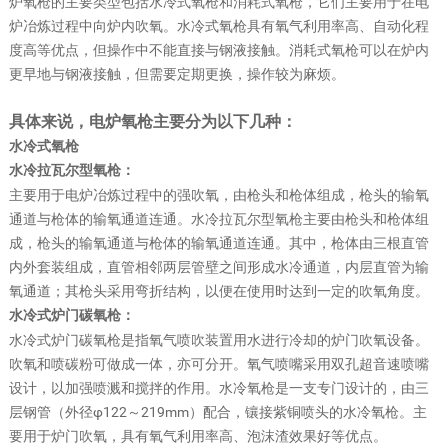
炉氧枪的主要类型包括水冷式氧枪和消耗式氧枪，它们主要用于在电
炉冶炼过程中向炉内吹氧。水冷式氧枪具有氧气利用率高、自动化程
度高等优点，但操作中不能直接与钢液接触。消耗式氧枪可以在炉内
更早地与钢液接触，但需要定期更换，操作较为麻烦。
具体来说，电炉氧枪主要分为以下几种：
水冷式氧枪
水冷拉瓦尔型氧枪：
主要用于电炉冶炼过程中的强吹氧，由枪头和枪体组成，枪头的输氧
通道与枪体的输氧通道连通。水冷拉瓦尔型氧枪主要由枪头和枪体组
成，枪头的输氧通道与枪体的输氧通道连通。其中，枪体由三根直管
内外套装组成，直管相邻两层管壁之间形成水冷通道，内层直管为输
氧通道；其枪头采用弯折结构，以便在使用时达到一定的吹氧角度。
水冷式炉门碳氧枪：
水冷式炉门碳氧枪是指氧气喷吹装置用水进行冷却的炉门吹氧设备。
吹氧和喷碳粉可做成一体，亦可分开。氧气喷嘴采用双孔超音速喷嘴
设计，以加强喷溅和搅拌的作用。水冷氧枪是一支专门设计的，由三
层钢管（外径φ122～219mm）配合，镶接紫铜喷头的水冷氧枪。主
要用于炉门吹氧，具有氧气利用率高、泡沫渣效果好等优点。