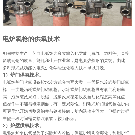
电炉氧枪的供氧技术
如何根据生产工艺向电弧炉内高效输入化学能（氧气、燃料等）直接
影响到钢的质量、能耗和生产作业率，是电弧炉炼钢的关键。由此，
多种形式及功能的电弧炉化学能强化输入技术得以开发。
1）炉门供氧技术。
电弧炉炉门吹氧设备按水冷方式分为两大类，一类是水冷式炉门碳氧
枪，一类是消耗式炉门碳氧枪。水冷式炉门碳氧枪具有氧气利用率
高，泡沫渣效果好，脱碳、脱磷效果稳定以及自动化程度高等优点，
但操作中不能与钢液接触，有一定局限性。消耗式炉门碳氧枪在炉内
可更早地开始切割废钢并与钢液接触，炉内活动空间大，但操作过程
中隔一段时间需要接吹氧管，较为麻烦。
2）炉壁供氧技术。
电弧炉炉壁供氧是为了消除炉内冷区，保证炉料均衡熔化，利用炉壁