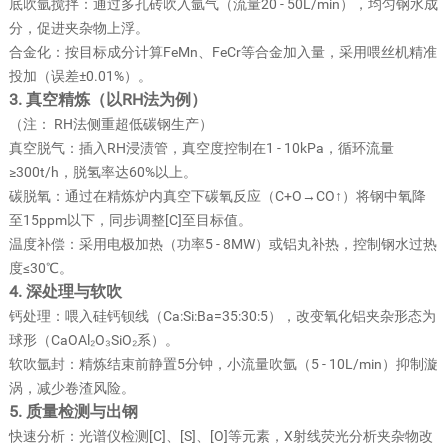
底吹氩搅拌：通过多孔砖吹入氩气（流量20 - 50L/min），均匀钢水成
分，促进夹杂物上浮。
合金化：按目标成分计算FeMn、FeCr等合金加入量，采用喂丝机精准
投加（误差±0.01%）。
3. 真空精炼（以RH法为例）
（注： RH法侧重超低碳钢生产）
真空脱气：插入RH浸渍管，真空度控制在1 - 10kPa，循环流量
≥300t/h，脱氢率达60%以上。
碳脱氧：通过在精炼炉内真空下碳氧反应（C+O→CO↑）将钢中氧降
至15ppm以下，同步调整[C]至目标值。
温度补偿：采用电极加热（功率5 - 8MW）或铝丸补热，控制钢水过热
度≤30℃。
4. 深处理与软吹
钙处理：喂入硅钙钡线（Ca:Si:Ba=35:30:5），改变氧化铝夹杂形态为
球形（CaOAl₂O₃SiO₂系）。
软吹氩封：精炼结束前静置5分钟，小流量吹氩（5 - 10L/min）抑制漩
涡，减少卷渣风险。
5. 质量检测与出钢
快速分析：光谱仪检测[C]、[S]、[O]等元素，X射线荧光分析夹杂物改