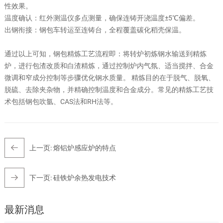
性效果。
温度确认：红外测温仪多点测量，确保连铸开浇温度±5℃偏差。
出钢衔接：钢包车转运至连铸台，全程覆盖碳化稻壳保温。
通过以上可知，钢包精炼工艺流程即：将转炉初炼钢水输送到精炼
炉，进行包渣改质和白渣精炼，通过控制炉内气氛、适当搅拌、合金
微调和窄成分控制等步骤优化钢水质量。 精炼目的在于脱气、脱氧、
脱硫、去除夹杂物，并精确控制温度和合金成分。常见的精炼工艺技
术包括钢包吹氩、CAS法和RH法等。
上一页:
熔铝炉感应炉的特点
下一页:
硅铁炉余热发电技术
最新消息