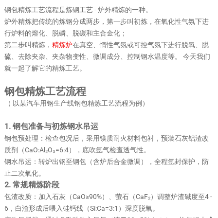
钢包精炼工艺流程是炼钢工艺 - 炉外精炼的一种。
炉外精炼把传统的炼钢分成两步，第一步叫初炼，在氧化性气氛下进
行炉料的熔化、脱磷、脱碳和主合金化；
第二步叫精炼，
精炼炉
在真空、惰性气氛或可控气氛下进行脱氧、脱
硫、去除夹杂、夹杂物变性、微调成分、控制钢水温度等。 今天我们
就一起了解它的精炼工艺。
钢包精炼工艺流程
（ 以某汽车用钢生产线钢包精炼工艺流程为例）
1. 钢包准备与初炼钢水吊运
钢包预处理：检查包况后，采用镁质耐火材料包衬，预装石灰铝渣改
质剂（CaO:Al₂O₃=6:4），底吹氩气检查透气性。
钢水吊运：转炉出钢至钢包（含炉后合金微调），全程氩封保护，防
止二次氧化。
2. 常规精炼阶段
包渣改质：加入石灰（CaO≥90%）、萤石（CaF₂）调整炉渣碱度至4 -
6，白渣形成后喂入硅钙线（Si:Ca=3:1）深度脱氧。