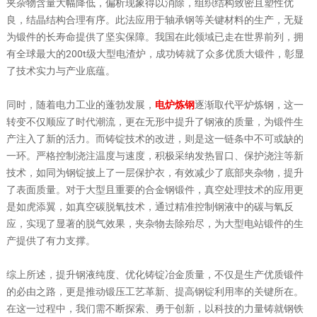
夹杂物含量大幅降低，偏析现象得以消除，组织结构致密且塑性优
良，结晶结构合理有序。此法应用于轴承钢等关键材料的生产，无疑
为锻件的长寿命提供了坚实保障。我国在此领域已走在世界前列，拥
有全球最大的200t级大型电渣炉，成功铸就了众多优质大锻件，彰显
了技术实力与产业底蕴。
同时，随着电力工业的蓬勃发展，
电炉炼钢
逐渐取代平炉炼钢，这一
转变不仅顺应了时代潮流，更在无形中提升了钢液的质量，为锻件生
产注入了新的活力。而铸锭技术的改进，则是这一链条中不可或缺的
一环。严格控制浇注温度与速度，积极采纳发热冒口、保护浇注等新
技术，如同为钢锭披上了一层保护衣，有效减少了底部夹杂物，提升
了表面质量。对于大型且重要的合金钢锻件，真空处理技术的应用更
是如虎添翼，如真空碳脱氧技术，通过精准控制钢液中的碳与氧反
应，实现了显著的脱气效果，夹杂物去除殆尽，为大型电站锻件的生
产提供了有力支撑。
综上所述，提升钢液纯度、优化铸锭冶金质量，不仅是生产优质锻件
的必由之路，更是推动锻压工艺革新、提高钢锭利用率的关键所在。
在这一过程中，我们需不断探索、勇于创新，以科技的力量铸就钢铁