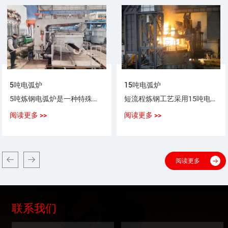
5吨电弧炉
15吨电弧炉
5吨炼钢电弧炉是一种特殊用途以电弧为热源，以废钢（铁）为原料，生产普通钢、优质碳素钢、合金钢、不锈钢的设备。
短流程炼钢工艺采用15吨电弧炉，采用100%废钢或废钢+铁水（生铁），或废钢+海绵铁（DRI）作为炼钢原料。
阅读更多 >>
阅读更多 >>
阅读更多
联系我们