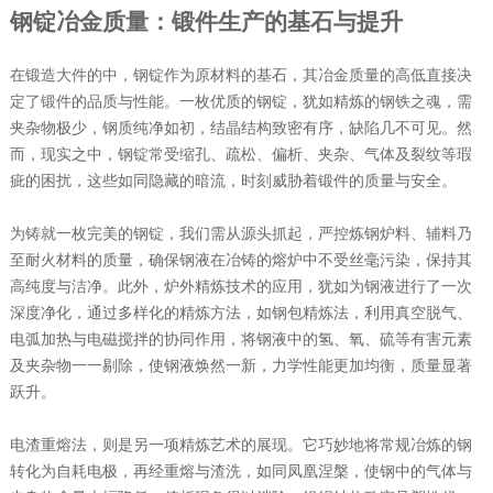
钢锭冶金质量：锻件生产的基石与提升
在锻造大件的中，钢锭作为原材料的基石，其冶金质量的高低直接决
定了锻件的品质与性能。一枚优质的钢锭，犹如精炼的钢铁之魂，需
夹杂物极少，钢质纯净如初，结晶结构致密有序，缺陷几不可见。然
而，现实之中，钢锭常受缩孔、疏松、偏析、夹杂、气体及裂纹等瑕
疵的困扰，这些如同隐藏的暗流，时刻威胁着锻件的质量与安全。
为铸就一枚完美的钢锭，我们需从源头抓起，严控炼钢炉料、辅料乃
至耐火材料的质量，确保钢液在冶铸的熔炉中不受丝毫污染，保持其
高纯度与洁净。此外，炉外精炼技术的应用，犹如为钢液进行了一次
深度净化，通过多样化的精炼方法，如钢包精炼法，利用真空脱气、
电弧加热与电磁搅拌的协同作用，将钢液中的氢、氧、硫等有害元素
及夹杂物一一剔除，使钢液焕然一新，力学性能更加均衡，质量显著
跃升。
电渣重熔法，则是另一项精炼艺术的展现。它巧妙地将常规冶炼的钢
转化为自耗电极，再经重熔与渣洗，如同凤凰涅槃，使钢中的气体与