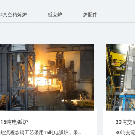
OD真空精炼炉
感应炉
炉配件
15吨电弧炉
30吨交
短流程炼钢工艺采用15吨电弧炉，采用100%废钢或废钢+铁水（生铁），或废钢+海绵铁（DRI）作为炼钢原料。