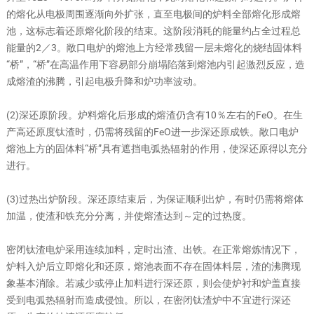
的熔化从电极周围逐渐向外扩张，直至电极间的炉料全部熔化形成熔
池，这标志着还原熔化阶段的结束。这阶段消耗的能量约占全过程总
能量的2／3。敞口电炉的熔池上方经常残留一层未熔化的烧结固体料
“桥”，“桥”在高温作用下容易部分崩塌陷落到熔池内引起激烈反应，造
成熔渣的沸腾，引起电极升降和炉功率波动。
(2)深还原阶段。炉料熔化后形成的熔渣仍含有10％左右的FeO。在生
产高还原度钛渣时，仍需将残留的FeO进一步深还原成铁。敞口电炉
熔池上方的固体料“桥”具有遮挡电弧热辐射的作用，使深还原得以充分
进行。
(3)过热出炉阶段。深还原结束后，为保证顺利出炉，有时仍需将熔体
加温，使渣和铁充分分离，并使熔渣达到～定的过热度。
密闭
钛渣
电炉采用连续加料，定时出渣、出铁。在正常熔炼情况下，
炉料入炉后立即熔化和还原，熔池表面不存在固体料层，渣的沸腾现
象基本消除。若减少或停止加料进行深还原，则会使炉衬和炉盖直接
受到电弧热辐射而造成侵蚀。所以，在密闭
钛渣
炉中不宜进行深还