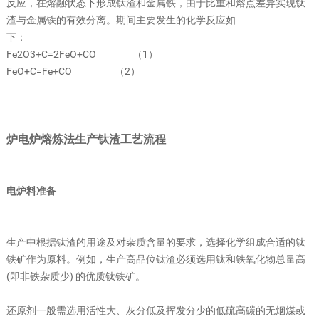
反应，在熔融状态下形成钛渣和金属铁，由于比重和熔点差异实现钛
渣与金属铁的有效分离。期间主要发生的化学反应如
下：
Fe2O3+C=2FeO+CO （1）
FeO+C=Fe+CO （2）
炉电炉熔炼法生产钛渣工艺流程
电炉料准备
生产中根据钛渣的用途及对杂质含量的要求，选择化学组成合适的钛
铁矿作为原料。例如，生产高品位钛渣必须选用钛和铁氧化物总量高
(即非铁杂质少) 的优质钛铁矿。
还原剂一般需选用活性大、灰分低及挥发分少的低硫高碳的无烟煤或