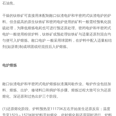
石油焦。
干燥的钛铁矿可直接用来配制敞口
钛渣
电炉和半密闭式
钛渣
电炉的炉
料。但含硫高的原生钛铁矿和密闭电炉使用的矿料一般需经预氧化脱
硫处理，为降低熔炼电耗也可进行预还原处理。密闭电炉和半密闭式
电炉一般使用粉状炉料，钛铁矿或预处理钛铁矿与适量还原剂混合均
匀便可入炉熔炼。敞口电炉 一般采用球团料，在炉料中配入适量粘结
剂(如沥青)制成球团或经混捏后入炉熔炼。
电炉熔炼
敞口
钛渣
电炉和半密闭式电炉熔炼钛渣属间歇作业。每炉作业包括加
料、熔炼、出炉、修堵料口和捣炉等步骤。熔炼过程大致可分为还原
熔化、深还原和过热出炉三个阶段。
(1)还原熔化阶段。炉料预热至11173K左右开始发生还原反应；温度
升至1523～1573K时炉料开始熔化，此时熔化和还原同时进行。炉料