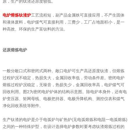
原，生产的钛渣还原度较低。
电炉熔炼
钛渣炉
工艺流程短，副产品金属铁可直接应用，不产生固体
和液体废料，电炉煤气可直接利用，三费少，工厂占地面积小，是一
种高效、环保的生产富钛料的方法。
还原熔炼电炉
一般分敞口式和密闭式两种。敞口电炉可生产高还原度钛渣，但熔炼
过程炉况不稳定，热损失大，金属回收率低，劳动条件差。密闭电炉
熔炼过程炉况稳定，无噪音，热损失少，金属回收率高，电炉煤气可
回收利用。图2为密闭电炉炉体的结构示意图。除电炉本身外，还有电
炉变压器、矩网母线、电极把持器、电极升降机构、测控仪表和煤气
净化回收系统等附件。
生产钛渣的电炉是介于电弧炉与矿热炉(见电弧熔炼和电阻一电弧熔炼)
之间的一种特殊炉型，在设计选择电炉参数时要考虑钛渣熔炼过程的