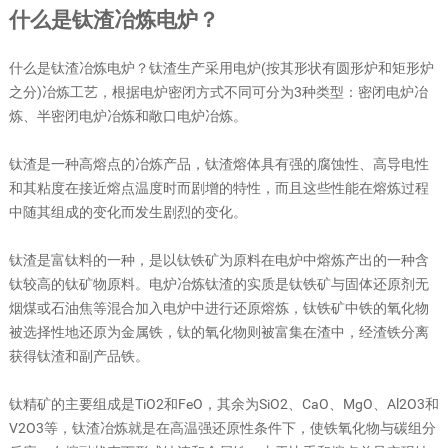
什么是钛渣冶炼电炉？
什么是钛渣冶炼电炉？钛渣生产采用电炉(按其形状有圆形炉和矩形炉
之分)冶炼工艺，根据电炉密闭方式不同可分为3种类型：密闭电炉冶
炼、半密闭电炉冶炼和敞口电炉冶炼。
钛渣是一种高熔点的冶炼产品，钛渣熔体具有强的腐蚀性、高导电性
和其粘度在接近熔点温度时而剧增的特性，而且这些性能在熔炼过程
中随其组成的变化而发生剧烈的变化。
钛渣是富钛料的一种，是以钛铁矿为原料在电炉中熔炼产出的一种含
钛较高的钛矿物原料。电炉冶炼钛渣的实质是钛铁矿与固体还原剂无
烟煤或石油焦等混合加入电炉中进行还原熔炼，钛铁矿中铁的氧化物
被选择性地还原为金属铁，钛的氧化物则被富集在渣中，经渣铁分离
获得钛渣和副产品铁。
钛精矿的主要组成是TiO2和FeO，其余为SiO2、CaO、MgO、Al2O3和
V2O3等，钛渣冶炼就是在高温强还原性条件下，使铁氧化物与碳组分