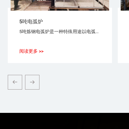
5吨电弧炉
5吨炼钢电弧炉是一种特殊用途以电弧为热源，以废钢（铁）为原料，生产普通钢、优质碳素钢、合金钢、不锈钢的设备。
阅读更多 >>