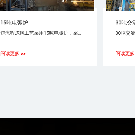
15吨电弧炉
30吨交
短流程炼钢工艺采用15吨电弧炉，采用100%废钢或废钢+铁水（生铁），或废钢+海绵铁（DRI）作为炼钢原料。
阅读更多 >>
阅读更多 