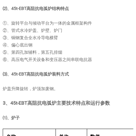
⑵、45t-EBT高阻抗电弧炉结构特点
①、旋转平台与倾动平台为一体的金属框架构件
②、管式水冷炉盖、炉壁、炉门
③、铜钢复合全水冷导电横臂
④、偏心底出钢
⑤、第四孔加辅料，第五孔排烟
⑥、高压电气开关设备和变压器之间串联电抗器
⑶、45t-EBT高阻抗电弧炉装料方式
炉盖升降旋转，炉顶加废钢。
3、45t-EBT高阻抗电弧炉主要技术特点和运行参数
⑴、炉子