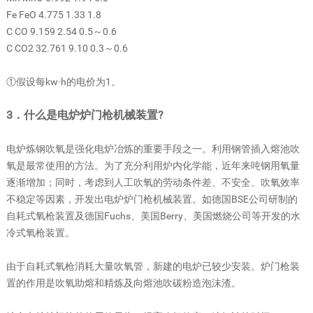
Fe FeO 4.775 1.33 1.8
C CO 9.159 2.54 0.5～0.6
C CO2 32.761 9.10 0.3～0.6
①假设每kw·h的电价为1。
3．什么是电炉炉门枪机械装置?
电炉炼钢吹氧是强化电炉冶炼的重要手段之一。利用钢管插入熔池吹
氧是最常使用的方法。为了充分利用炉内化学能，近年来吨钢用氧量
逐渐增加；同时，考虑到人工吹氧的劳动条件差、不安全、吹氧效率
不稳定等因素，开发出电炉炉门枪机械装置。如德国BSE公司研制的
自耗式氧枪装置及德国Fuchs、美国Berry、美国燃烧公司等开发的水
冷式氧枪装置。
由于自耗式氧枪消耗大量吹氧管，新建的电炉已较少安装。炉门枪装
置的作用是吹氧助熔和精炼及向熔池吹碳粉造泡沫渣。