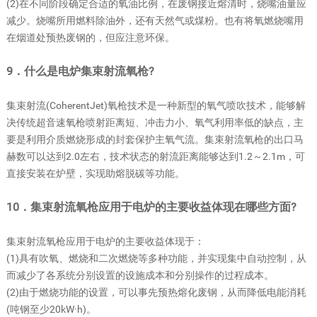
(2)在不同阶段确定合适的氧油比例，在废钢接近熔清时，烧嘴油量应
减少。烧嘴所用燃料除油外，还有天然气或煤粉。也有将氧燃烧嘴用
在烟道处预热废钢的，但应注意环保。
9．什么是电炉集束射流氧枪?
集束射流(CoherentJet)氧枪技术是一种新型的氧气喷吹技术，能够解
决传统超音速氧枪喷射距离短、冲击力小、氧气利用率低的缺点，主
要是利用介质燃烧形成的封套保护主氧气流。集束射流氧枪的出口马
赫数可以达到2.0左右，技术状态的射流距离能够达到1.2～2.1m，可
直接安装在炉壁，实现助熔脱碳等功能。
10．集束射流氧枪应用于电炉的主要收益体现在哪些方面?
集束射流氧枪应用于电炉的主要收益体现于：
(1)具有吹氧、燃烧和二次燃烧等多种功能，并实现集中自动控制，从
而减少了各系统分别设置的设施成本和分别操作的过程成本。
(2)由于燃烧功能的设置，可以事先预热熔化废钢，从而降低电能消耗
(吨钢至少20kW·h)。