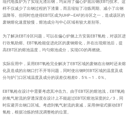
现代电弧炉为了实现无渣出钢，均采用了偏心炉底出钢(EBT)技术。这
样不仅减少了出钢过程的下渣量，而且缩短了冶炼周期、减小了出钢
温降等。但同时也使得EBT区成为UHP—EAF的冷区之一，造成该区的
废钢熔化速度较慢，熔池成分与中心区域有较大差别等。
为了解决EBT冷区问题，可以在偏心炉侧上方安装EBT氧枪，对该区进
行吹氧助熔。EBT氧枪能促进此区的废钢熔化，并在出现熔池后，提
高EBT区的熔池温度，均匀熔池成分，实现CO的再燃烧。
实际应用中，采用EBT氧枪完全解决了EBT区域的废钢在出钢时还未熔
化及造成的出钢口打不开等问题，同时使出钢时EBT区域的温度及成
分与炉门口区域温度及成分的误差仅相差0．5％～1．0％。
EBT氧枪在设计中需要考虑其冲击力。由于EBT区的熔池浅，EBT氧枪
的氧气射流的穿透深度在设计上不能超过EBT区熔池深度的2／3，同
时应避开出钢口区域。考虑到氧气射流的衰减，采用伸缩式驱动EBT
氧枪，根据冶炼的情况调整枪的位置。