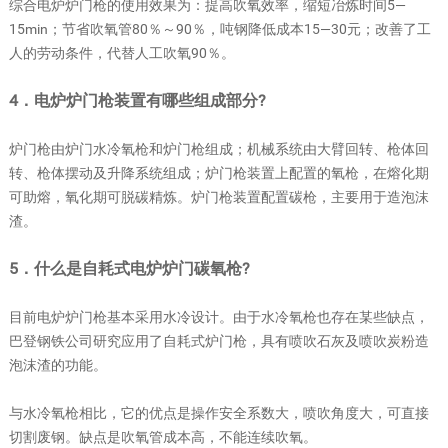
综合电炉炉门枪的使用效果为：提高吹氧效率，缩短冶炼时间5—
15min；节省吹氧管80％～90％，吨钢降低成本15—30元；改善了工
人的劳动条件，代替人工吹氧90％。
4．电炉炉门枪装置有哪些组成部分?
炉门枪由炉门水冷氧枪和炉门枪组成；机械系统由大臂回转、枪体回
转、枪体摆动及升降系统组成；炉门枪装置上配置的氧枪，在熔化期
可助熔，氧化期可脱碳精炼。炉门枪装置配置碳枪，主要用于造泡沫
渣。
5．什么是自耗式电炉炉门碳氧枪?
目前电炉炉门枪基本采用水冷设计。由于水冷氧枪也存在某些缺点，
巴登钢铁公司研究应用了自耗式炉门枪，具有喷吹石灰及喷吹炭粉造
泡沫渣的功能。
与水冷氧枪相比，它的优点是操作安全系数大，喷吹角度大，可直接
切割废钢。缺点是吹氧管成本高，不能连续吹氧。