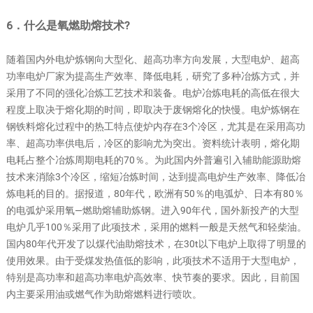
6．什么是氧燃助熔技术?
随着国内外电炉炼钢向大型化、超高功率方向发展，大型电炉、超高
功率电炉厂家为提高生产效率、降低电耗，研究了多种冶炼方式，并
采用了不同的强化冶炼工艺技术和装备。电炉冶炼电耗的高低在很大
程度上取决于熔化期的时间，即取决于废钢熔化的快慢。电炉炼钢在
钢铁料熔化过程中的热工特点使炉内存在3个冷区，尤其是在采用高功
率、超高功率供电后，冷区的影响尤为突出。资料统计表明，熔化期
电耗占整个冶炼周期电耗的70％。为此国内外普遍引入辅助能源助熔
技术来消除3个冷区，缩短冶炼时间，达到提高电炉生产效率、降低冶
炼电耗的目的。据报道，80年代，欧洲有50％的电弧炉、日本有80％
的电弧炉采用氧—燃助熔辅助炼钢。进入90年代，国外新投产的大型
电炉几乎100％采用了此项技术，采用的燃料一般是天然气和轻柴油。
国内80年代开发了以煤代油助熔技术，在30t以下电炉上取得了明显的
使用效果。由于受煤发热值低的影响，此项技术不适用于大型电炉，
特别是高功率和超高功率电炉高效率、快节奏的要求。因此，目前国
内主要采用油或燃气作为助熔燃料进行喷吹。