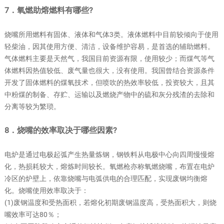
7．氧燃助熔燃料有哪些?
烧嘴所用燃料有固体、液体和气体3类。液体燃料中目前较倾向于使用
轻柴油，因其使用方便、清洁，设备维护容易，是首选的辅助燃料。
气体燃料主要是天然气，我国目前资源有限，使用较少；而煤气等气
体燃料因热值较低、废气量也很大，没有使用。我国曾结合资源条件
开发了固体燃料的煤氧技术，但喷吹的热效率较低，投资较大，且其
中粉煤的制备、存贮、运输以及燃烧产物中的硫和灰分残渣的去除和
分离等较为繁琐。
8．烧嘴的效率取决于哪些因素?
电炉是通过电极起弧产生热量炼钢，钢铁料从电极中心向四周慢慢熔
化，热损耗较大，熔炼时间较长。氧燃枪亦称氧燃烧嘴，布置在电炉
冷区的炉壁上，依靠烧嘴与电弧供电的合理匹配，实现废钢均衡熔
化。烧嘴使用效率取决于：
(1)废钢温度和受热面积，若熔化初期废钢温度高，受热面积大，则烧
嘴效率可达80％；