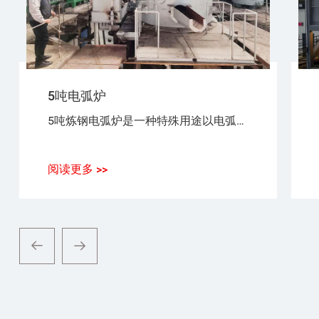
5吨电弧炉
5吨炼钢电弧炉是一种特殊用途以电弧为热源，以废钢（铁）为原料，生产普通钢、优质碳素钢、合金钢、不锈钢的设备。
阅读更多 >>