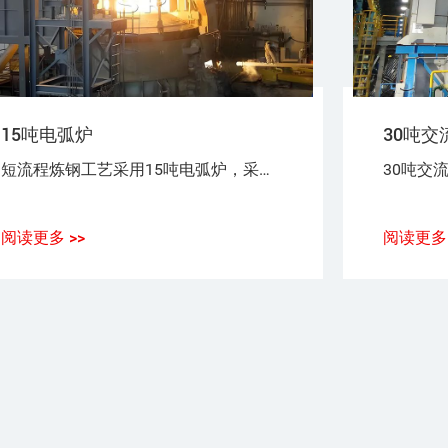
15吨电弧炉
30吨交
短流程炼钢工艺采用15吨电弧炉，采用100%废钢或废钢+铁水（生铁），或废钢+海绵铁（DRI）作为炼钢原料。
阅读更多 >>
阅读更多 