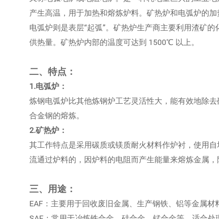
产生高温，用于加热和熔炼炉料。矿热炉和电弧炉的加
电弧炉则是表层“起弧”。矿热炉生产商主要利用渣矿
供热量。矿热炉内部的温度可达到 1500℃ 以上。
二、特点：
1.电弧炉：
炼钢电弧炉比其他炼钢炉工艺灵活性大，能有效地除去
合金钢的熔炼。
2.矿热炉：
其工作特点是采用碳质或镁质耐火材料作炉衬，使用自
流通过炉料的，因炉料的电阻而产生能量来熔炼金属，
三、用途：
EAF：主要用于回收废旧金属、生产钢铁、铝等金属材
SAF：常用于冶炼铁合金、硅合金、锰合金等，适合处