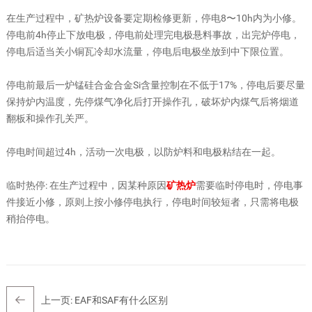
在生产过程中，矿热炉设备要定期检修更新，停电8〜10h内为小修。
停电前4h停止下放电极，停电前处理完电极悬料事故，出完炉停电，
停电后适当关小铜瓦冷却水流量，停电后电极坐放到中下限位置。
停电前最后一炉锰硅合金合金Si含量控制在不低于17%，停电后要尽量
保持炉内温度，先停煤气净化后打开操作孔，破坏炉内煤气后将烟道
翻板和操作孔关严。
停电时间超过4h，活动一次电极，以防炉料和电极粘结在一起。
临时热停: 在生产过程中，因某种原因
矿热炉
需要临时停电时，停电事
件接近小修，原则上按小修停电执行，停电时间较短者，只需将电极
稍抬停电。
上一页:
EAF和SAF有什么区别