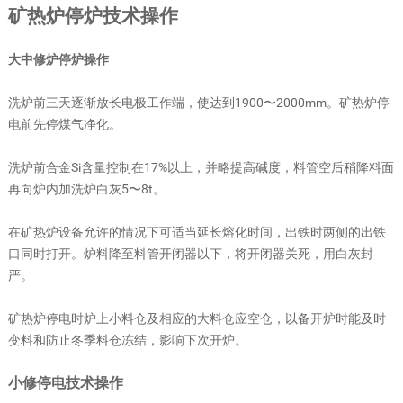
矿热炉停炉技术操作
大中修炉停炉操作
洗炉前三天逐渐放长电极工作端，使达到1900〜2000mm。矿热炉停
电前先停煤气净化。
洗炉前合金Si含量控制在17%以上，并略提高碱度，料管空后稍降料面
再向炉内加洗炉白灰5〜8t。
在矿热炉设备允许的情况下可适当延长熔化时间，出铁时两侧的出铁
口同时打开。炉料降至料管开闭器以下，将开闭器关死，用白灰封
严。
矿热炉停电时炉上小料仓及相应的大料仓应空仓，以备开炉时能及时
变料和防止冬季料仓冻结，影响下次开炉。
小修停电技术操作