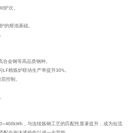
00炉次。
一炉的熔池基础。
。
、高合金钢等高品质钢种。
与LF精炼炉联动生产率提升30%。
渣层控制。
。
~400kWh，与连续炼钢工艺的匹配性显著提升，成为短流
否配合泡沫渣操作以进一步节能。