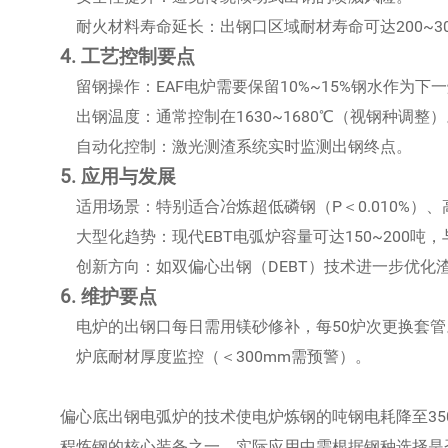
耐火材料寿命延长：出钢口区域耐材寿命可达200~3
4. 工艺控制要点
留钢操作：EAF电炉需要保留10%~15%钢水作为下
出钢温度：通常控制在1630~1680℃（视钢种调整）
自动化控制：激光测渣系统实时监测出钢终点。
5. 应用与发展
适用场景：特别适合冶炼超低磷钢（P＜0.010%）
大型化趋势：现代EBT电弧炉容量可达150~200吨，
创新方向：如双偏心出钢（DEBT）技术进一步优化
6. 维护要点
电炉的出钢口每日需用镁砂修补，每50炉次更换套管
炉底耐材厚度监控（＜300mm需预警）。
偏心底出钢电弧炉的技术使电炉炼钢的吨钢电耗降至350
程炼钢的核心装备之一。实际应用中需根据钢种选择是