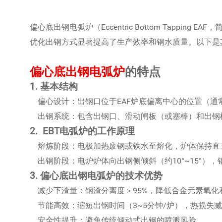
偏心底出钢电弧炉（Eccentric Bottom Tappi
优化出钢方式显著提高了生产效率和钢水质量。以下是
偏心底出钢电弧炉
的特点
1. 基本结构
偏心设计：出钢口位于EAF炉底偏离中心的位置（通
出钢系统：包含出钢口、滑动闸板（或塞棒）和出钢
2. EBT电弧炉的工作原理
熔炼阶段：电极加热废钢或铁水至熔化，炉体保持直
出钢阶段：电炉炉体向出钢侧倾斜（约10°~15°）
3. 偏心底出钢电弧炉的技术优势
减少下渣量：钢渣分离度＞95%，降低合金元素氧化
节能高效：缩短出钢时间（3~5分钟/炉），热损失减
安全性提升：避免传统倾动式出钢的喷溅风险。