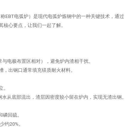
ng EAF，简称EBT电弧炉）是现代电弧炉炼钢中的一种关键技术，通过
其核心要点，让我们一起了解。
常与电极布置区相对），避免炉内渣相干扰。
槽，出钢口通常填充镁质耐火材料。
立。
，钢水从底部流出，渣层因密度较小留在炉内，实现无渣出钢。
和磷回硫。
少约20%。