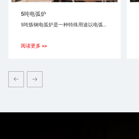
5吨电弧炉
5吨炼钢电弧炉是一种特殊用途以电弧为热源，以废钢（铁）为原料，生产普通钢、优质碳素钢、合金钢、不锈钢的设备。
阅读更多 >>