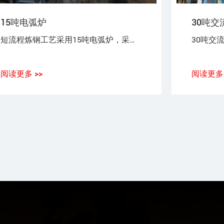
15吨电弧炉
30吨交
短流程炼钢工艺采用15吨电弧炉，采用100%废钢或废钢+铁水（生铁），或废钢+海绵铁（DRI）作为炼钢原料。
阅读更多 >>
阅读更多 