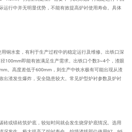
际运行中并无明显优势，不能有效提高炉衬使用寿命。具体
使用铜水套，有利于生产过程中的稳定运行及维修。出铁口深
眼直径100mm即能有效满足生产需求。出铁口个数3~4个，渣眼
00mm。高度差低于600mm，则生产中铁水极有可能出现从渣
致出渣发生爆炸，安全隐患较大。常见炉型炉衬参数及炉衬
碳砖或镁砖筑炉底，较短时间就会发生烧穿炉底情况。选用
况发生，极大提高了炉衬寿命。炉墙渣线部位使用97、95