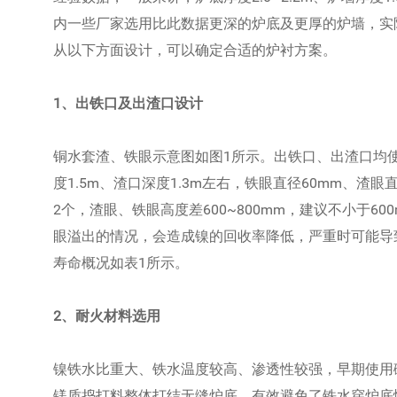
内一些厂家选用比此数据更深的炉底及更厚的炉墙，实
从以下方面设计，可以确定合适的炉衬方案。
1、出铁口及出渣口设计
铜水套渣、铁眼示意图如图1所示。出铁口、出渣口均
度1.5m、渣口深度1.3m左右，铁眼直径60mm、渣
2个，渣眼、铁眼高度差600~800mm，建议不小于6
眼溢出的情况，会造成镍的回收率降低，严重时可能导
寿命概况如表1所示。
2、耐火材料选用
镍铁水比重大、铁水温度较高、渗透性较强，早期使用
镁质捣打料整体打结无缝炉底，有效避免了铁水穿炉底情