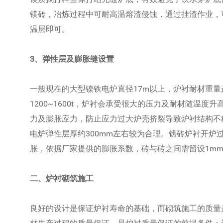
镁砖，冶炼过程中可耐高温熔渣侵蚀，通过挂渣作业，
温层即可。
3、弹性层及膨胀缝设置
一般现在的大型镍铁电炉直径17m以上，炉衬耐材重量超
1200~1600t，炉衬会承受很大的压力及耐材随温
力及膨胀应力，防止应力过大炉壳挤裂导致炉衬结构不
电炉弹性层厚约300mm左右较为合理。镑砖炉衬开炉
胀，依据厂家提供的膨胀系数，砖与砖之间需留设1m
二、炉衬砌筑施工
良好的设计是保证炉衬寿命的基础，而砌筑施工的质量