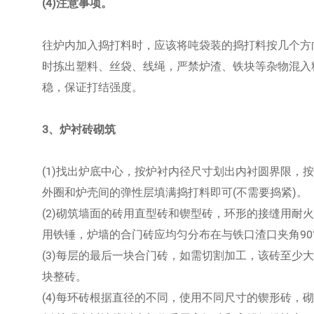
(4)注意事项。
往炉内加入捣打料时，应该将吨袋装的捣打料按几个方
时拣出塑料、丝袋、线绳，严禁炉渣、铁块等杂物混入
稳，保证打结强度。
3、炉衬砖砌筑
(1)找出炉底中心，按炉衬内径尺寸划出内衬圆界限，
外圈和炉壳间的弹性层填满捣打料即可(不需要捣紧)。
(2)砌筑墙面的砖用直型砖和锲型砖，环形的接缝用耐
用铁锤，炉墙的合门砖应均匀分布在与铁口渣口夹角90
(3)每层的最后一块合门砖，如需切割加工，该砖至少
块整砖。
(4)每环砖根据直径的不同，使用不同尺寸的锲形砖，