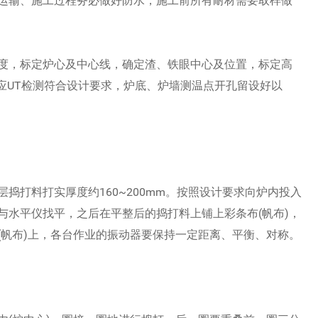
运输、施工过程务必做好防水，施工前所有耐材需要取样做
度，标定炉心及中心线，确定渣、铁眼中心及位置，标定高
应UT检测符合设计要求，炉底、炉墙测温点开孔留设好以
捣打料打实厚度约160~200mm。按照设计要求向炉内投入
与水平仪找平，之后在平整后的捣打料上铺上彩条布(帆布)，
(帆布)上，各台作业的振动器要保持一定距离、平衡、对称。