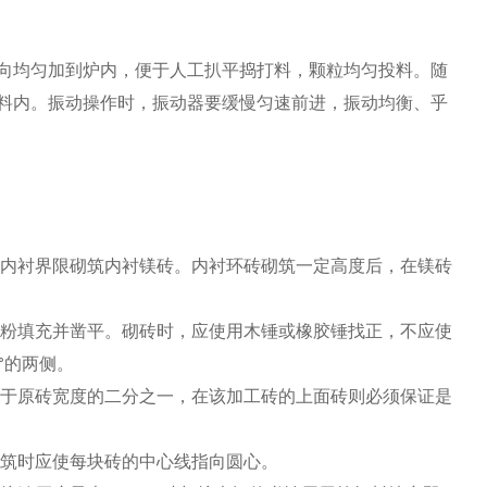
向均匀加到炉内，便于人工扒平捣打料，颗粒均匀投料。随
料内。振动操作时，振动器要缓慢匀速前进，振动均衡、乎
按内衬界限砌筑内衬镁砖。内衬环砖砌筑一定高度后，在镁砖
火粉填充并凿平。砌砖时，应使用木锤或橡胶锤找正，不应使
°的两侧。
大于原砖宽度的二分之一，在该加工砖的上面砖则必须保证是
砌筑时应使每块砖的中心线指向圆心。