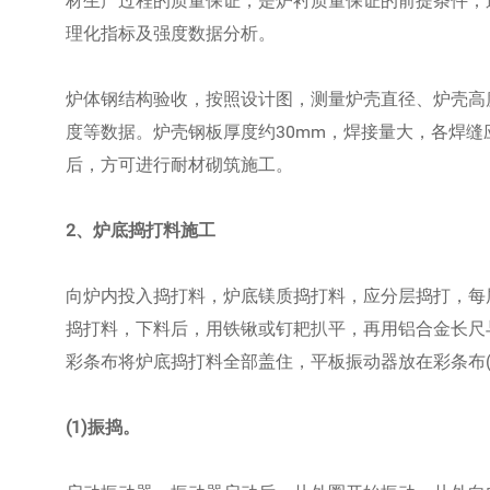
材生产过程的质量保证，是炉衬质量保证的前提条件；
理化指标及强度数据分析。
炉体钢结构验收，按照设计图，测量炉壳直径、炉壳高
度等数据。炉壳钢板厚度约30mm，焊接量大，各焊缝
后，方可进行耐材砌筑施工。
2、炉底捣打料施工
向炉内投入捣打料，炉底镁质捣打料，应分层捣打，每层
捣打料，下料后，用铁锹或钉耙扒平，再用铝合金长尺
彩条布将炉底捣打料全部盖住，平板振动器放在彩条布
(1)振捣。