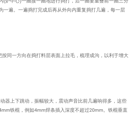
内(炉中心)一圈接一圈地进行捣打，后一圈要重叠前一圈三分
为一遍。一遍捣打完成后再从外向内重复捣打几遍，每一层
钉耙按同一方向在捣打料层表面上拉毛，梳理成沟，以利于增大
，振动器上下跳动，振幅较大，震动声音比前几遍响得多，这些
mm铁棍，例如4mm焊条插入深度不超过20mm。铁棍垂直