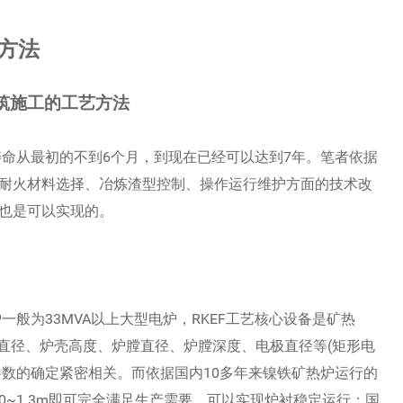
方法
筑施工的工艺方法
寿命从最初的不到6个月，到现在已经可以达到7年。笔者依据
、耐火材料选择、冶炼渣型控制、操作运行维护方面的技术改
间也是可以实现的。
一般为33MVA以上大型电炉，RKEF工艺核心设备是矿热
直径、炉壳高度、炉膛直径、炉膛深度、电极直径等(矩形电
参数的确定紧密相关。而依据国内10多年来镍铁矿热炉运行的
1.0~1.3m即可完全满足生产需要，可以实现炉衬稳定运行；国