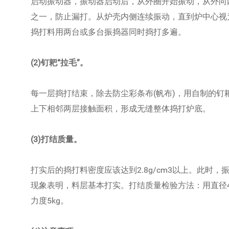
启动振动器，振动器启动后，从外圈开始振动，从外向
之一，防止漏打。从炉壳内侧连续振动，直到炉中心视
捣打料用两台或多台振捣器同时捣打多遍。
(2)钉耙“拉毛”。
每一层捣打结束，除去防尘彩条布(帆布)，用自制的
上下相邻两层接触面积，形成无缝整体捣打炉底。
(3)打结质量。
打实后的捣打料密度应该达到2.8g/cm3以上。此时
现象表明，料层基本打实。打结质量检验方法：用直径4
力度5kg。