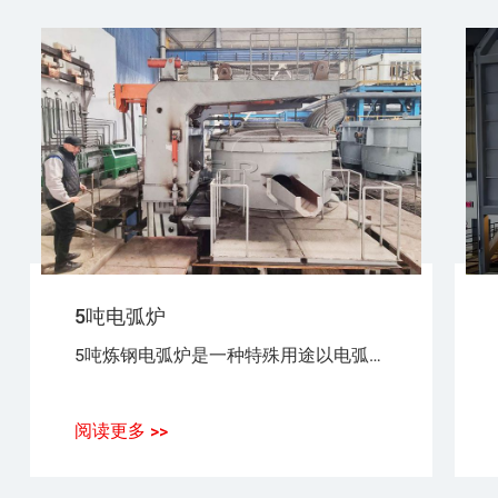
5吨电弧炉
5吨炼钢电弧炉是一种特殊用途以电弧为热源，以废钢（铁）为原料，生产普通钢、优质碳素钢、合金钢、不锈钢的设备。
阅读更多 >>