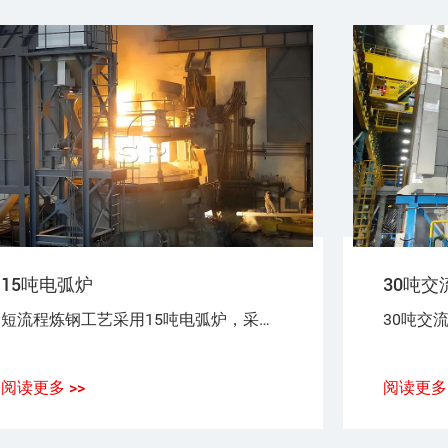
15吨电弧炉
30吨交
短流程炼钢工艺采用15吨电弧炉，采用100%废钢或废钢+铁水（生铁），或废钢+海绵铁（DRI）作为炼钢原料。
阅读更多 >>
阅读更多 