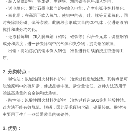
- 装入金属炉料：将废钢、生铁块、海绵铁等原料加入炉内。
- 送电熔化：通过石墨电极向炉内输入电能，产生电弧使炉料熔化。
- 氧化期：在高温下吹入氧气，使钢中的碳、硅、锰等元素氧化，同
时去除部分磷、硫等杂质。此阶段会形成大量的CO气体，促进钢液的
搅拌和成分均匀化。
- 还原精炼期：加入脱氧剂（如铝、硅铁等）和合金元素，调整钢的
成分和温度，进一步去除钢中的气体和夹杂物，提高钢的质量。
- 出钢：将冶炼好的钢水倒入钢包，准备进行后续的浇注或连铸工
序。
2. 分类特点：
- 碱性法：以碱性耐火材料作炉衬，冶炼过程造碱性渣。其特点是可
脱除原料中的硫和磷，使成品钢中硫、磷含量较低。这种方法适用于
冶炼高质量的合金钢和优质钢。
- 酸性法：以酸性耐火材料为炉衬，冶炼过程造SiO2饱和的酸性渣。
该方法不能有效脱硫、脱磷，因此要求废钢含硫、磷量较低。酸性法
主要用于生产一些普通质量的铸钢件。
3. 优势：