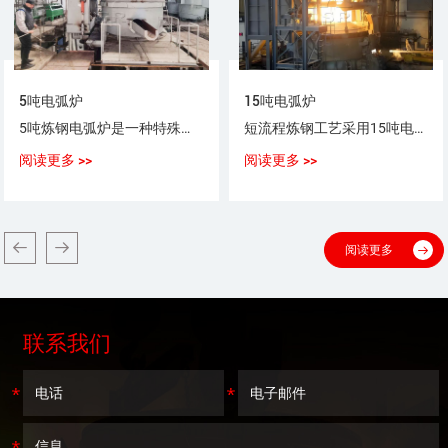
5吨电弧炉
15吨电弧炉
5吨炼钢电弧炉是一种特殊用途以电弧为热源，以废钢（铁）为原料，生产普通钢、优质碳素钢、合金钢、不锈钢的设备。
短流程炼钢工艺采用15吨电弧炉，采用100%废钢或废钢+铁水（生铁），或废钢+海绵铁（DRI）作为炼钢原料。
阅读更多 >>
阅读更多 >>
阅读更多
联系我们