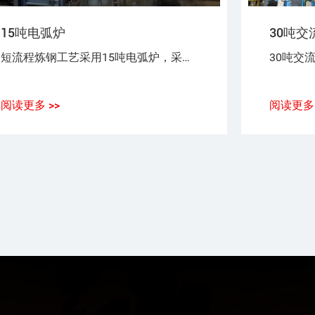
15吨电弧炉
30吨交
短流程炼钢工艺采用15吨电弧炉，采用100%废钢或废钢+铁水（生铁），或废钢+海绵铁（DRI）作为炼钢原料。
阅读更多 >>
阅读更多 